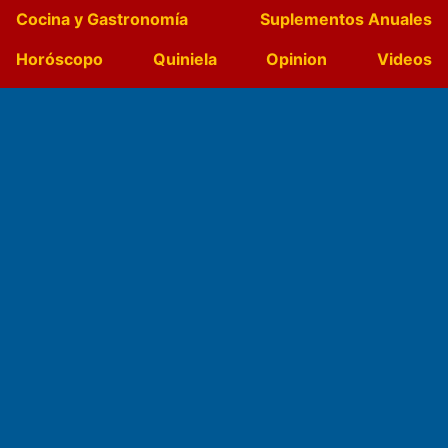
Cocina y Gastronomía
Suplementos Anuales
Horóscopo
Quiniela
Opinion
Videos
Farmacias de turno
Entre Pocillos
Transmisiones en vivo
El Diario de Papel en DIGITAL