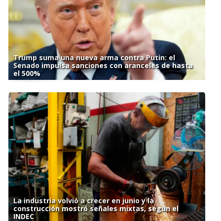
Trump suma una nueva arma contra Putin: el
Senado impulsa sanciones con aranceles de hasta
el 500%
La industria volvió a crecer en junio y la
construcción mostró señales mixtas, según el
INDEC