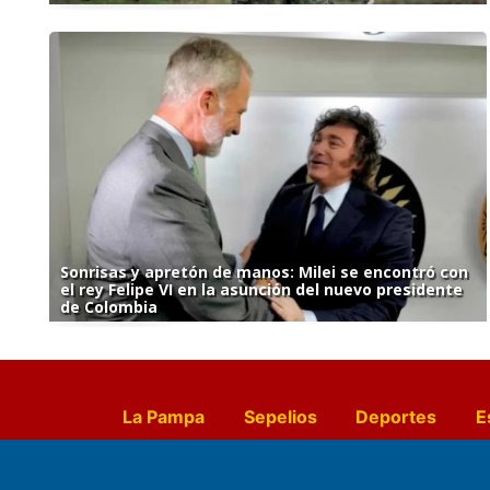
Sonrisas y apretón de manos: Milei se encontró con
el rey Felipe VI en la asunción del nuevo presidente
de Colombia
La Pampa
Sepelios
Deportes
E
Culturales
Agro La Pampa
Cocin