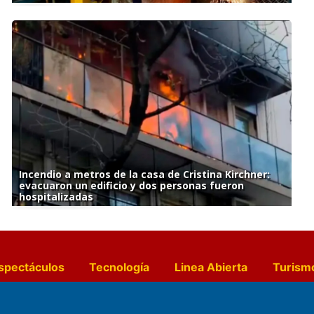
Incendio a metros de la casa de Cristina Kirchner:
evacuaron un edificio y dos personas fueron
hospitalizadas
spectáculos
Tecnología
Linea Abierta
Turism
a y Gastronomía
Suplementos Anuales
Horósc