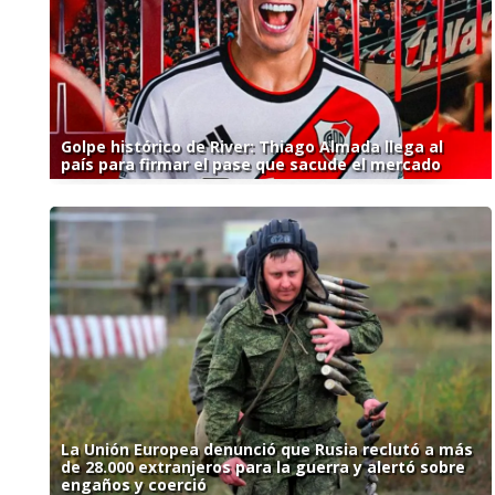
Golpe histórico de River: Thiago Almada llega al
país para firmar el pase que sacude el mercado
La Unión Europea denunció que Rusia reclutó a más
de 28.000 extranjeros para la guerra y alertó sobre
engaños y coerció