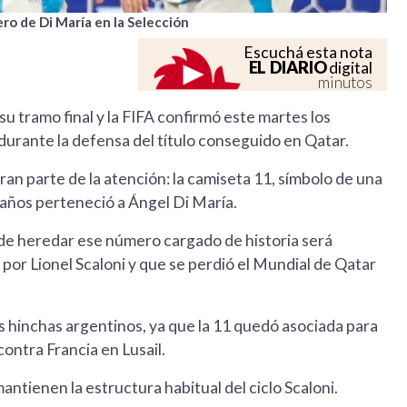
ro de Di María en la Selección
Escuchá esta nota
EL DIARIO
digital
minutos
u tramo final y la FIFA confirmó este martes los
a durante la defensa del título conseguido en Qatar.
an parte de la atención: la camiseta 11, símbolo de una
e años perteneció a Ángel Di María.
o de heredar ese número cargado de historia será
 por Lionel Scaloni y que se perdió el Mundial de Qatar
 hinchas argentinos, ya que la 11 quedó asociada para
contra Francia en Lusail.
mantienen la estructura habitual del ciclo Scaloni.