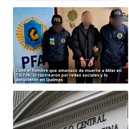
Cayó el hombre que amenazó de muerte a Milei en
TikTok: lo rastrearon por redes sociales y lo
detuvieron en Quilmes