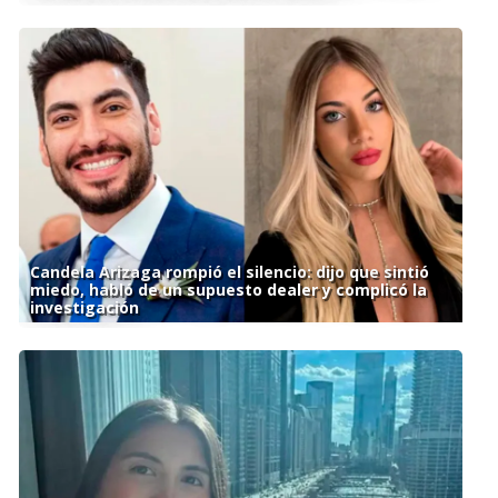
Candela Arizaga rompió el silencio: dijo que sintió
miedo, habló de un supuesto dealer y complicó la
investigación