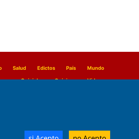
o
Salud
Edictos
País
Mundo
opo
Quiniela
Opinion
Videos
El Diario de Papel en DIGITAL
e Contenidos:
Nemesio
si Acepto
no Acepto