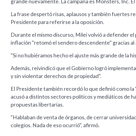
grande nuevamente. La campaña es Monsters, Inc. El 
La frase despertó risas, aplausos y también fuertes re
Presidente para referirse a la oposición.
Durante el mismo discurso, Milei volvió a defender el
inflación "retomó el sendero descendente" gracias al a
"Si no hubiéramos hecho el ajuste más grande de la histo
Además, reivindicó que el Gobierno logró implementar
y sin violentar derechos de propiedad".
El Presidente también recordó lo que definió como la
acusó a distintos sectores políticos y mediáticos de h
propuestas libertarias.
"Hablaban de venta de órganos, de cerrar universidade
colegios. Nada de eso ocurrió", afirmó.