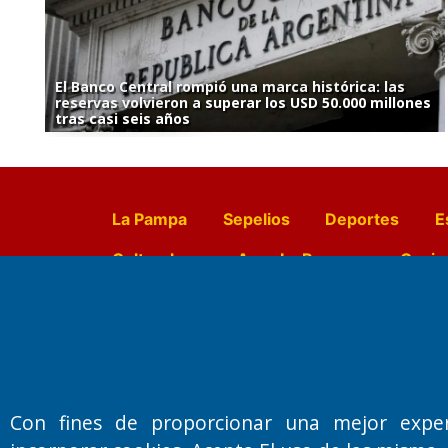
El Banco Central rompió una marca histórica: las
reservas volvieron a superar los USD 50.000 millones
tras casi seis años
La Pampa
Sepelios
Deportes
E
Culturales
Agro La Pampa
Cocin
Farmacias de turno
Entr
Fundado por el
Doctor Antonio 
Con fines de proporcionar una mejor expe
Primera edición: Domingo 3 de May