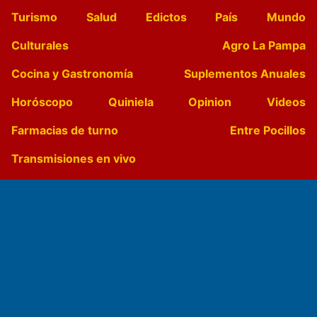
Turismo
Salud
Edictos
País
Mundo
Culturales
Agro La Pampa
Cocina y Gastronomía
Suplementos Anuales
Horóscopo
Quiniela
Opinion
Videos
Farmacias de turno
Entre Pocillos
Transmisiones en vivo
El Diario de Papel en DIGITAL