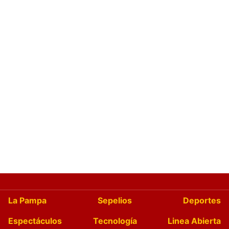
La Pampa
Sepelios
Deportes
Espectáculos
Tecnología
Linea Abierta