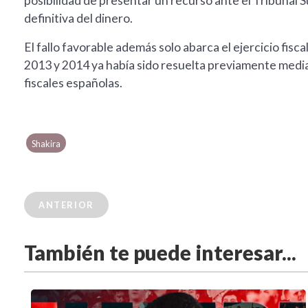
posibilidad de presentar un recurso ante el Tribunal
definitiva del dinero.
El fallo favorable además solo abarca el ejercicio fisc
2013 y 2014 ya había sido resuelta previamente media
fiscales españolas.
Shakira
ANTERIOR
También te puede interesar...