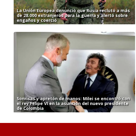
La Unión Europea denunció que Rusia reclutó a más
de 28.000 extranjeros para la guerra y alertó sobre
engaños y coerció
Sonrisas y apretón de manos: Milei se encontró con
el rey Felipe VI en la asunción del nuevo presidente
de Colombia