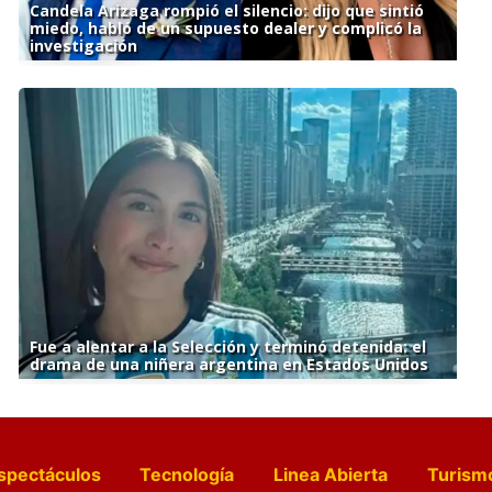
Candela Arizaga rompió el silencio: dijo que sintió
miedo, habló de un supuesto dealer y complicó la
investigación
Fue a alentar a la Selección y terminó detenida: el
drama de una niñera argentina en Estados Unidos
spectáculos
Tecnología
Linea Abierta
Turism