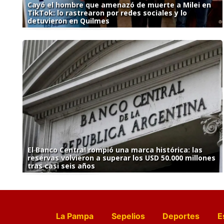
Cayó el hombre que amenazó de muerte a Milei en
TikTok: lo rastrearon por redes sociales y lo
detuvieron en Quilmes
El Banco Central rompió una marca histórica: las
reservas volvieron a superar los USD 50.000 millones
tras casi seis años
La Pampa
Sepelios
Deportes
E