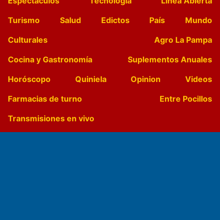
Espectáculos
Tecnología
Linea Abierta
Turismo
Salud
Edictos
País
Mundo
Culturales
Agro La Pampa
Cocina y Gastronomía
Suplementos Anuales
Horóscopo
Quiniela
Opinion
Videos
Farmacias de turno
Entre Pocillos
Transmisiones en vivo
El Diario de Papel en DIGITAL