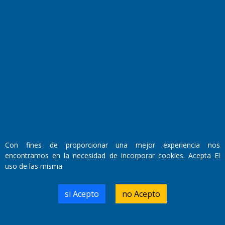
Fundado por el
Doctor Antonio Nemesio
Primera edición: Domingo 3 de Mayo de 1992
Miembro de ADIRA,ADEPA y CPPAL
Propietario: El Diario SRL
Director Periodístico:
Con fines de proporcionar una mejor experiencia nos
Walter René Goñi
encontramos en la necesidad de incorporar cookies. Acepta El
uso de las misma
Domicilio Legal: José Ingenieros 855,
si Acepto
no Acepto
Santa Rosa, La Pampa.
Número de Registro DNDA:
RL-2019-55551274-APN-DNDA#MJ
Edición #
9418