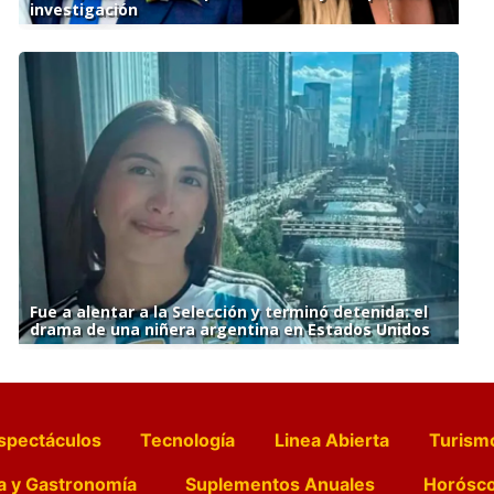
investigación
Fue a alentar a la Selección y terminó detenida: el
drama de una niñera argentina en Estados Unidos
spectáculos
Tecnología
Linea Abierta
Turism
a y Gastronomía
Suplementos Anuales
Horósc