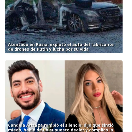
Atentado en Rusia: explotó el auto del fabricante
de drones de Putin y lucha por su vida
Candela Arizaga rompió el silencio: dijo que sintió
miedo, habló de un supuesto dealer y complicó la