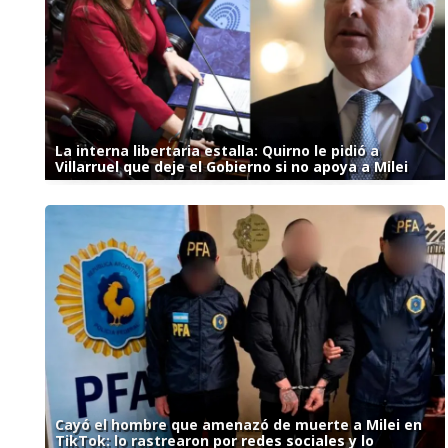
La interna libertaria estalla: Quirno le pidió a
Villarruel que deje el Gobierno si no apoya a Milei
Cayó el hombre que amenazó de muerte a Milei en
TikTok: lo rastrearon por redes sociales y lo