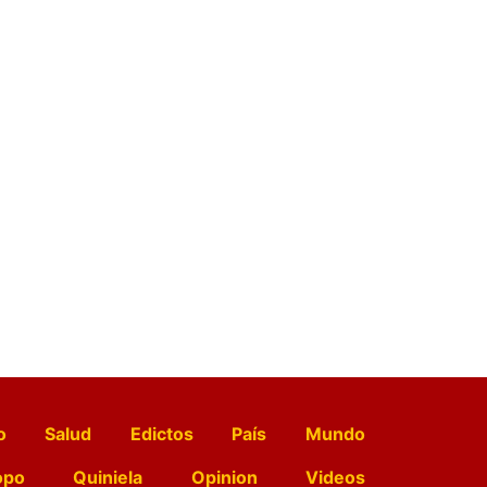
o
Salud
Edictos
País
Mundo
opo
Quiniela
Opinion
Videos