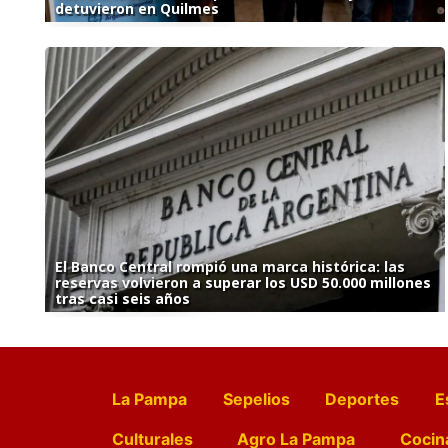
detuvieron en Quilmes
El Banco Central rompió una marca histórica: las
reservas volvieron a superar los USD 50.000 millones
tras casi seis años
La Pampa
Sepelios
Deportes
E
Culturales
Agro La Pampa
Cocin