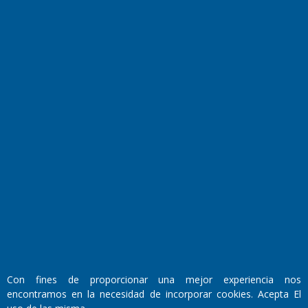
Transmisiones en vivo
El Diario de Papel en DIGITAL
Fundado por el
Doctor Antonio Nemesio
Primera edición: Domingo 3 de Mayo de 1992
Con fines de proporcionar una mejor experiencia nos
Miembro de ADIRA,ADEPA y CPPAL
encontramos en la necesidad de incorporar cookies. Acepta El
Propietario: El Diario SRL