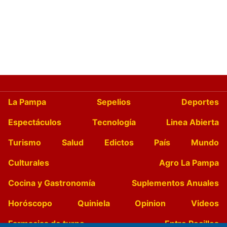
La Pampa
Sepelios
Deportes
Espectáculos
Tecnología
Linea Abierta
Turismo
Salud
Edictos
País
Mundo
Culturales
Agro La Pampa
Cocina y Gastronomía
Suplementos Anuales
Horóscopo
Quiniela
Opinion
Videos
Farmacias de turno
Entre Pocillos