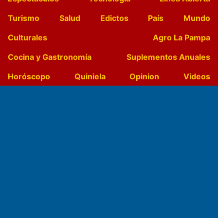
Turismo
Salud
Edictos
País
Mundo
Culturales
Agro La Pampa
Cocina y Gastronomía
Suplementos Anuales
Horóscopo
Quiniela
Opinion
Videos
Farmacias de turno
Entre Pocillos
Transmisiones en vivo
El Diario de Papel en DIGITAL