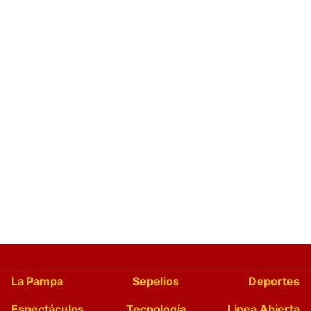
La Pampa
Sepelios
Deportes
Espectáculos
Tecnología
Linea Abierta