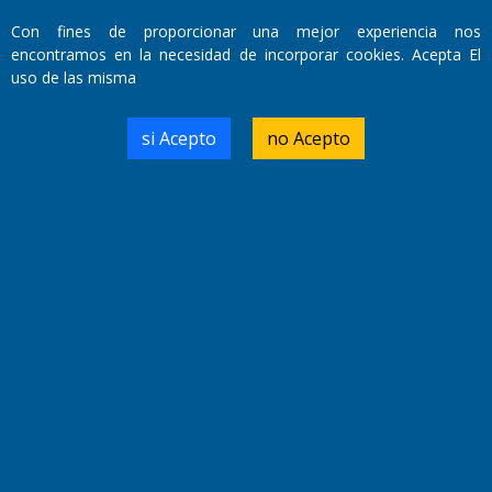
Con fines de proporcionar una mejor experiencia nos
encontramos en la necesidad de incorporar cookies. Acepta El
uso de las misma
si Acepto
no Acepto
Fundado por el
Doctor Antonio Nemesio
Primera edición: Domingo 3 de Mayo de 1992
Miembro de ADIRA,ADEPA y CPPAL
Propietario: El Diario SRL
Director Periodístico:
Walter René Goñi
Domicilio Legal: José Ingenieros 855,
Santa Rosa, La Pampa.
Número de Registro DNDA:
RL-2019-55551274-APN-DNDA#MJ
Edición #
9417
Fecha de Edición:
6/08/2026
Fecha de Inicio: 19/10/2000