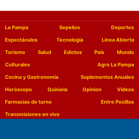
La Pampa
Sepelios
Deportes
Espectáculos
Tecnología
Linea Abierta
Turismo
Salud
Edictos
País
Mundo
Culturales
Agro La Pampa
Cocina y Gastronomía
Suplementos Anuales
Horóscopo
Quiniela
Opinion
Videos
Farmacias de turno
Entre Pocillos
Transmisiones en vivo
El Diario de Papel en DIGITAL