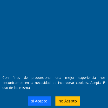
Fundado por el
Doctor Antonio Nemesio
Primera edición: Domingo 3 de Mayo de 1992
Miembro de ADIRA,ADEPA y CPPAL
Propietario: El Diario SRL
Con fines de proporcionar una mejor experiencia nos
Director Periodístico:
encontramos en la necesidad de incorporar cookies. Acepta El
Walter René Goñi
uso de las misma
si Acepto
no Acepto
Domicilio Legal: José Ingenieros 855,
Santa Rosa, La Pampa.