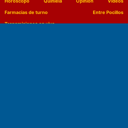
Horóscopo
Quiniela
Opinion
Videos
Farmacias de turno
Entre Pocillos
Transmisiones en vivo
El Diario de Papel en DIGITAL
Fundado por el
Doctor Antonio Nemesio
Primera edición: Domingo 3 de Mayo de 1992