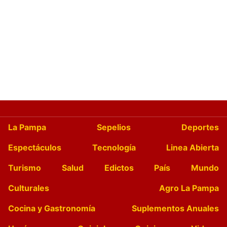
La Pampa
Sepelios
Deportes
Espectáculos
Tecnología
Linea Abierta
Turismo
Salud
Edictos
País
Mundo
Culturales
Agro La Pampa
Cocina y Gastronomía
Suplementos Anuales