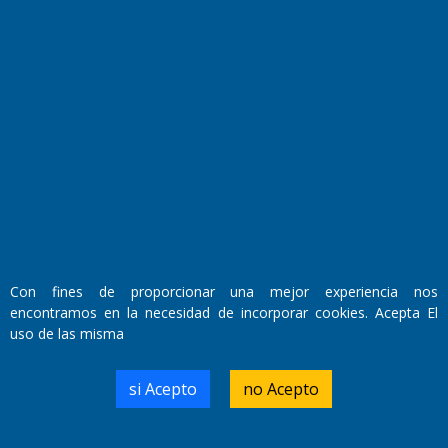
Fundado por el
Doctor Antonio Nemesio
Primera edición: Domingo 3 de Mayo de 1992
Miembro de ADIRA,ADEPA y CPPAL
Propietario: El Diario SRL
Director Periodístico:
Walter René Goñi
Con fines de proporcionar una mejor experiencia nos
encontramos en la necesidad de incorporar cookies. Acepta El
uso de las misma
Domicilio Legal: José Ingenieros 855,
Santa Rosa, La Pampa.
Número de Registro DNDA:
si Acepto
no Acepto
RL-2019-55551274-APN-DNDA#MJ
Edición #
9419
Fecha de Edición:
8/08/2026