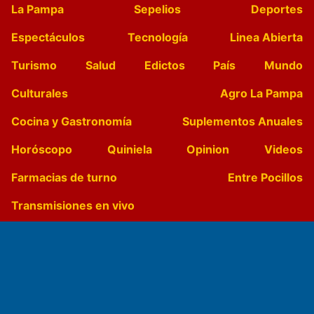
La Pampa
Sepelios
Deportes
Espectáculos
Tecnología
Linea Abierta
Turismo
Salud
Edictos
País
Mundo
Culturales
Agro La Pampa
Cocina y Gastronomía
Suplementos Anuales
Horóscopo
Quiniela
Opinion
Videos
Farmacias de turno
Entre Pocillos
Transmisiones en vivo
El Diario de Papel en DIGITAL