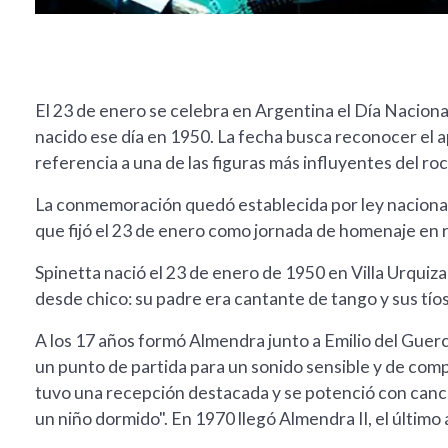
El 23 de enero se celebra en Argentina el Día Naciona
nacido ese día en 1950. La fecha busca reconocer el a
referencia a una de las figuras más influyentes del ro
La conmemoración quedó establecida por ley nacional
que fijó el 23 de enero como jornada de homenaje en r
Spinetta nació el 23 de enero de 1950 en Villa Urquiza 
desde chico: su padre era cantante de tango y sus tíos
A los 17 años formó Almendra junto a Emilio del Guerc
un punto de partida para un sonido sensible y de comp
tuvo una recepción destacada y se potenció con canc
un niño dormido". En 1970 llegó Almendra II, el último