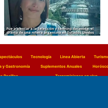
Fue a alentar a la Selección y terminó detenida: el
drama de una niñera argentina en Estados Unidos
spectáculos
Tecnología
Linea Abierta
Turism
a y Gastronomía
Suplementos Anuales
Horósc
e Pocillos
Transmisiones en vivo
Nemesio
Domicilio Legal: José Ingenieros 855,
Director General d