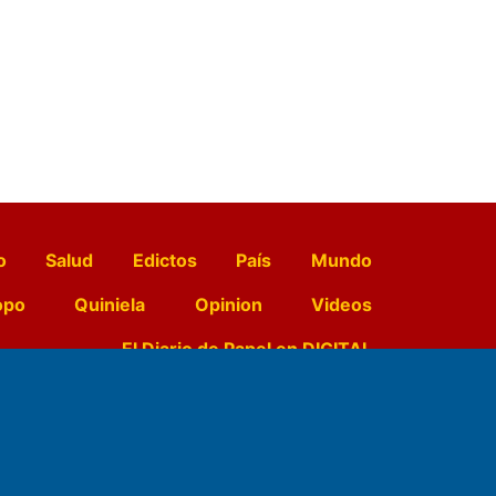
o
Salud
Edictos
País
Mundo
opo
Quiniela
Opinion
Videos
El Diario de Papel en DIGITAL
e Contenidos: