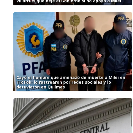
Villarruel que deje el Gobierno si no apoya a Milei
Cayó el hombre que amenazó de muerte a Milei en
TikTok: lo rastrearon por redes sociales y lo
detuvieron en Quilmes