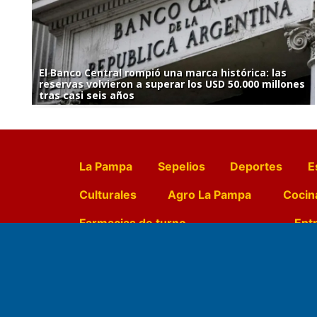
El Banco Central rompió una marca histórica: las
reservas volvieron a superar los USD 50.000 millones
tras casi seis años
La Pampa
Sepelios
Deportes
E
Culturales
Agro La Pampa
Cocin
Farmacias de turno
Entr
Fundado por el
Doctor Antonio 