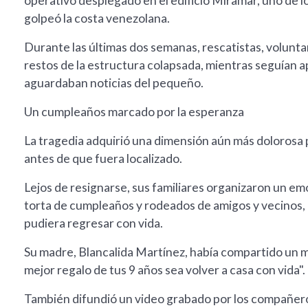
operativo desplegado en el edificio Miramar, uno de 
golpeó la costa venezolana.
Durante las últimas dos semanas, rescatistas, voluntar
restos de la estructura colapsada, mientras seguían
aguardaban noticias del pequeño.
Un cumpleaños marcado por la esperanza
La tragedia adquirió una dimensión aún más dolorosa
antes de que fuera localizado.
Lejos de resignarse, sus familiares organizaron un e
torta de cumpleaños y rodeados de amigos y vecinos, l
pudiera regresar con vida.
Su madre, Blancalida Martínez, había compartido un m
mejor regalo de tus 9 años sea volver a casa con vida".
También difundió un video grabado por los compañero