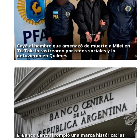
Cayó el hombre que amenazó de muerte a Milei en
TikTok: lo rastrearon por redes sociales y lo
detuvieron en Quilmes
El Banco Central rompió una marca histórica: las