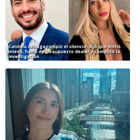
Candela Arizaga rompió el silencio: dijo que sintió
miedo, habló de un supuesto dealer y complicó la
investigación