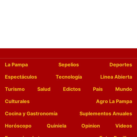
La Pampa
Sepelios
Deportes
Espectáculos
Tecnología
Linea Abierta
Turismo
Salud
Edictos
País
Mundo
Culturales
Agro La Pampa
Cocina y Gastronomía
Suplementos Anuales
Horóscopo
Quiniela
Opinion
Videos