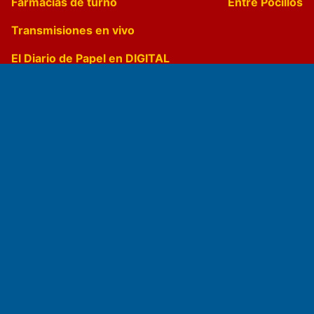
Farmacias de turno
Entre Pocillos
Transmisiones en vivo
El Diario de Papel en DIGITAL
Fundado por el
Doctor Antonio Nemesio
Primera edición: Domingo 3 de Mayo de 1992
Miembro de ADIRA,ADEPA y CPPAL
Propietario: El Diario SRL