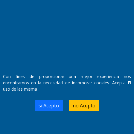
Fundado por el
Doctor Antonio Nemesio
Primera edición: Domingo 3 de Mayo de 1992
Miembro de ADIRA,ADEPA y CPPAL
Propietario: El Diario SRL
Director Periodístico:
Walter René Goñi
Con fines de proporcionar una mejor experiencia nos
encontramos en la necesidad de incorporar cookies. Acepta El
uso de las misma
Domicilio Legal: José Ingenieros 855,
Santa Rosa, La Pampa.
Número de Registro DNDA:
si Acepto
no Acepto
RL-2019-55551274-APN-DNDA#MJ
Edición #
9418
Fecha de Edición:
7/08/2026
Fecha de Inicio: 19/10/2000