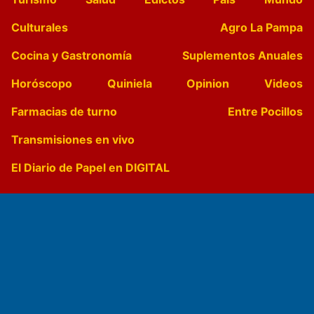
Culturales
Agro La Pampa
Cocina y Gastronomía
Suplementos Anuales
Horóscopo
Quiniela
Opinion
Videos
Farmacias de turno
Entre Pocillos
Transmisiones en vivo
El Diario de Papel en DIGITAL