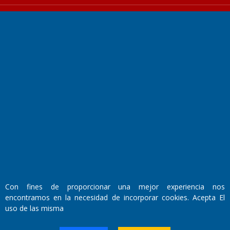
Fundado por el
Doctor Antonio Nemesio
Primera edición: Domingo 3 de Mayo de 1992
Miembro de ADIRA,ADEPA y CPPAL
Propietario: El Diario SRL
Director Periodístico:
Walter René Goñi
Con fines de proporcionar una mejor experiencia nos
encontramos en la necesidad de incorporar cookies. Acepta El
uso de las misma
Domicilio Legal: José Ingenieros 855,
Santa Rosa, La Pampa.