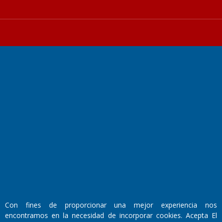
Fundado por el
Doctor Antonio Nemesio
Primera edición: Domingo 3 de Mayo de 1992
Miembro de ADIRA,ADEPA y CPPAL
Propietario: El Diario SRL
Director Periodístico:
Walter René Goñi
Con fines de proporcionar una mejor experiencia nos
encontramos en la necesidad de incorporar cookies. Acepta El