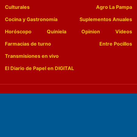
Culturales
Agro La Pampa
Cocina y Gastronomía
Suplementos Anuales
Horóscopo
Quiniela
Opinion
Videos
Farmacias de turno
Entre Pocillos
Transmisiones en vivo
El Diario de Papel en DIGITAL