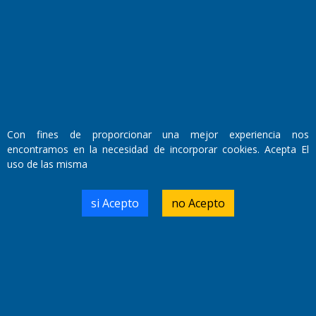
Fundado por el
Doctor Antonio Nemesio
Primera edición: Domingo 3 de Mayo de 1992
Miembro de ADIRA,ADEPA y CPPAL
Propietario: El Diario SRL
Director Periodístico:
Walter René Goñi
Con fines de proporcionar una mejor experiencia nos
encontramos en la necesidad de incorporar cookies. Acepta El
uso de las misma
Domicilio Legal: José Ingenieros 855,
Santa Rosa, La Pampa.
Número de Registro DNDA:
si Acepto
no Acepto
RL-2019-55551274-APN-DNDA#MJ
Edición #
9419
Fecha de Edición:
8/08/2026
Fecha de Inicio: 19/10/2000
Director General de Contenidos:
Dr. Jorge Ricardo Nemesio