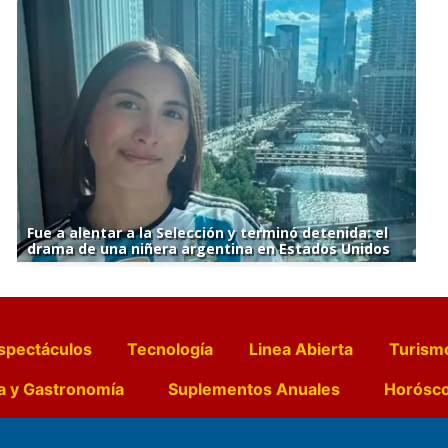
Fue a alentar a la Selección y terminó detenida: el
drama de una niñera argentina en Estados Unidos
spectáculos
Tecnología
Linea Abierta
Turism
a y Gastronomía
Suplementos Anuales
Horósc
e Pocillos
Transmisiones en vivo