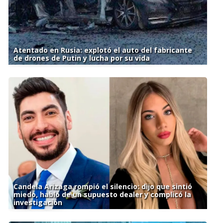
Atentado en Rusia: explotó el auto del fabricante
de drones de Putin y lucha por su vida
Candela Arizaga rompió el silencio: dijo que sintió
miedo, habló de un supuesto dealer y complicó la
investigación