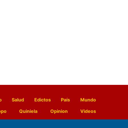
o
Salud
Edictos
País
Mundo
opo
Quiniela
Opinion
Videos
El Diario de Papel en DIGITAL