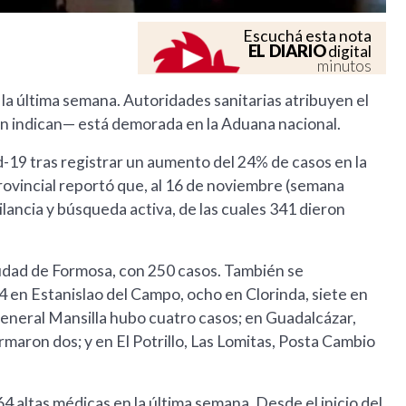
Escuchá esta nota
EL DIARIO
digital
minutos
la última semana. Autoridades sanitarias atribuyen el
ún indican— está demorada en la Aduana nacional.
-19 tras registrar un aumento del 24% de casos en la
ovincial reportó que, al 16 de noviembre (semana
lancia y búsqueda activa, de las cuales 341 dieron
iudad de Formosa, con 250 casos. También se
4 en Estanislao del Campo, ocho en Clorinda, siete en
y General Mansilla hubo cuatro casos; en Guadalcázar,
maron dos; y en El Potrillo, Las Lomitas, Posta Cambio
64 altas médicas en la última semana. Desde el inicio del