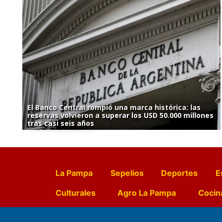
El Banco Central rompió una marca histórica: las
reservas volvieron a superar los USD 50.000 millones
tras casi seis años
La Pampa
Sepelios
Deportes
E
Culturales
Agro La Pampa
Cocin
Farmacias de turno
Entr