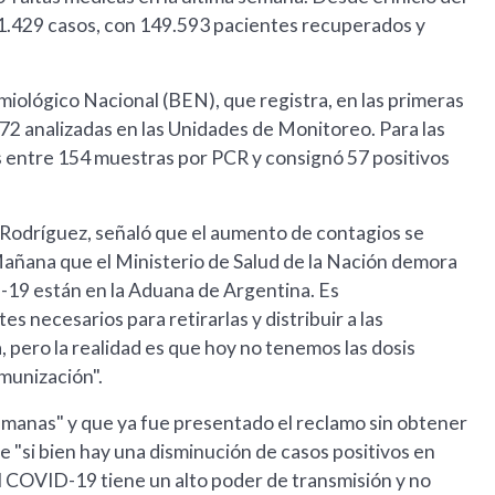
51.429 casos, con 149.593 pacientes recuperados y
iológico Nacional (BEN), que registra, en las primeras
2 analizadas en las Unidades de Monitoreo. Para las
 entre 154 muestras por PCR y consignó 57 positivos
a Rodríguez, señaló que el aumento de contagios se
a Mañana que el Ministerio de Salud de la Nación demora
D-19 están en la Aduana de Argentina. Es
s necesarios para retirarlas y distribuir a las
, pero la realidad es que hoy no tenemos las dosis
munización".
semanas" y que ya fue presentado el reclamo sin obtener
 "si bien hay una disminución de casos positivos en
 COVID-19 tiene un alto poder de transmisión y no