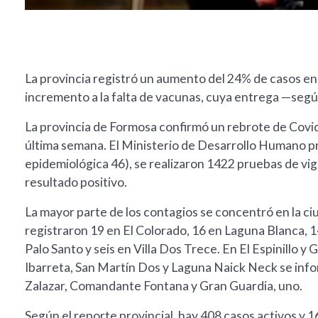
La provincia registró un aumento del 24% de casos en 
incremento a la falta de vacunas, cuya entrega —seg
La provincia de Formosa confirmó un rebrote de Covid
última semana. El Ministerio de Desarrollo Humano pr
epidemiológica 46), se realizaron 1422 pruebas de vigi
resultado positivo.
La mayor parte de los contagios se concentró en la c
registraron 19 en El Colorado, 16 en Laguna Blanca, 1
Palo Santo y seis en Villa Dos Trece. En El Espinillo 
Ibarreta, San Martín Dos y Laguna Naick Neck se infor
Zalazar, Comandante Fontana y Gran Guardia, uno.
Según el reporte provincial, hay 408 casos activos y 1