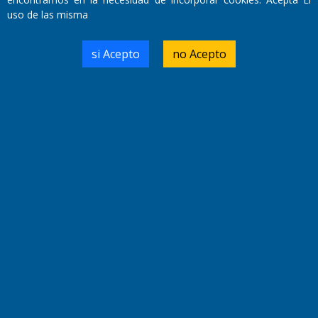
Miembro de ADIRA,ADEPA y CPPAL
uso de las misma
Propietario: El Diario SRL
Director Periodístico:
Walter René Goñi
si Acepto
no Acepto
Domicilio Legal: José Ingenieros 855,
Santa Rosa, La Pampa.
Número de Registro DNDA:
RL-2019-55551274-APN-DNDA#MJ
Edición #
9420
Fecha de Edición:
9/08/2026
Fecha de Inicio: 19/10/2000
Director General de Contenidos:
Dr. Jorge Ricardo Nemesio
Redacción, Administración,
Oficina Comercial y Planta Impresora:
José Ingenieros 855,
Santa Rosa, La Pampa, Argentina.
Tel: (02954) 411117/18/19/20