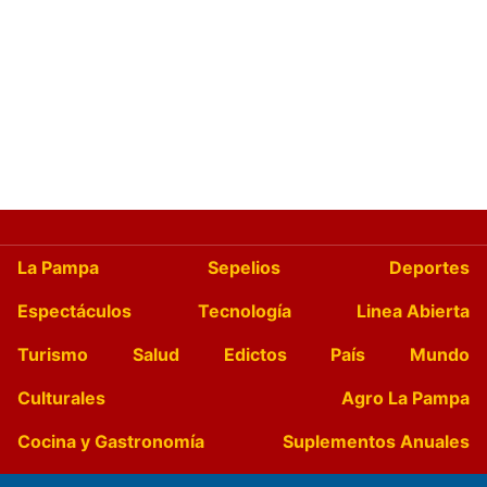
La Pampa
Sepelios
Deportes
Espectáculos
Tecnología
Linea Abierta
Turismo
Salud
Edictos
País
Mundo
Culturales
Agro La Pampa
Cocina y Gastronomía
Suplementos Anuales
Horóscopo
Quiniela
Opinion
Videos