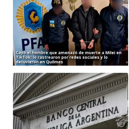
Cayó el hombre que amenazó de muerte a Milei en
TikTok: lo rastrearon por redes sociales y lo
detuvieron en Quilmes