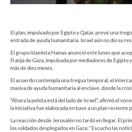
El plan, impulsado por Egipto y Qatar, prevé una treg
entrada de ayuda humanitaria. Israel aún no dio su re
El grupo islamista Hamas anunció este lunes que acept
Franja de Gaza, impulsada por mediadores de Egipto y 
más de diez meses.
El acuerdo contempla una tregua temporal, el interca
masiva de ayuda humanitaria al enclave, donde la crisi
"Ahora la pelota está del lado de Israel", afirmó el vo
la iniciativa fue elaborada en base a un plan recient
La reacción desde Jerusalén no tardó en llegar. El p
los soldados desplegados en Gaza: "Escucho las notic