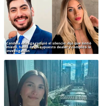
Candela Arizaga rompió el silencio: dijo que sintió
miedo, habló de un supuesto dealer y complicó la
investigación