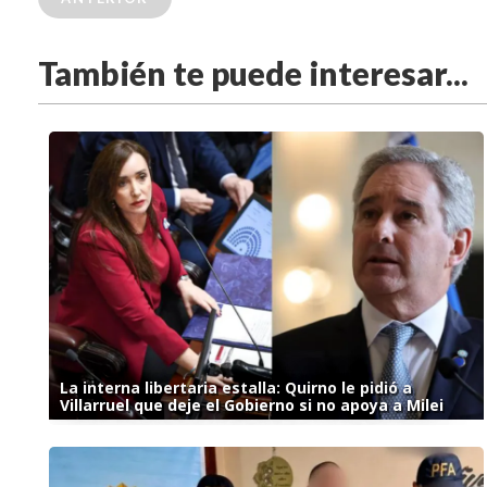
También te puede interesar...
La interna libertaria estalla: Quirno le pidió a
Villarruel que deje el Gobierno si no apoya a Milei