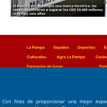
El Banco Central rompió una marca histórica: las
reservas volvieron a superar los USD 50.000 millones
tras casi seis años
La Pampa
Sepelios
Deportes
E
Culturales
Agro La Pampa
Cocin
Farmacias de turno
Entr
Fundado por el
Doctor Antonio 
Primera edición: Domingo 3 de May
Con fines de proporcionar una mejor expe
Miembro de ADIRA,ADEPA y CPPAL