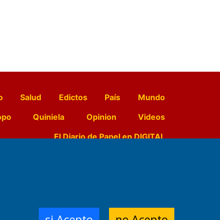
o
Salud
Edictos
País
Mundo
opo
Quiniela
Opinion
Videos
El Diario de Papel en DIGITAL
e Contenidos:
Nemesio
ración,
si Acepto
no Acepto