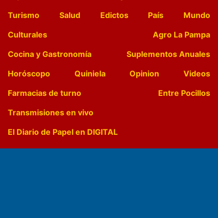
Turismo
Salud
Edictos
País
Mundo
Culturales
Agro La Pampa
Cocina y Gastronomía
Suplementos Anuales
Horóscopo
Quiniela
Opinion
Videos
Farmacias de turno
Entre Pocillos
Transmisiones en vivo
El Diario de Papel en DIGITAL