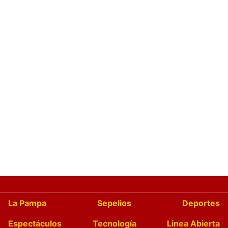
La Pampa
Sepelios
Deportes
Espectáculos
Tecnología
Linea Abierta