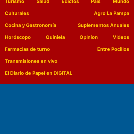
Turismo
Salud
Edictos
País
Mundo
Culturales
Agro La Pampa
Cocina y Gastronomía
Suplementos Anuales
Horóscopo
Quiniela
Opinion
Videos
Farmacias de turno
Entre Pocillos
Transmisiones en vivo
El Diario de Papel en DIGITAL