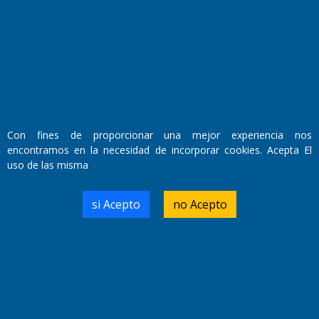
Con fines de proporcionar una mejor experiencia nos
encontramos en la necesidad de incorporar cookies. Acepta El
uso de las misma
Fundado por el
Doctor Antonio Nemesio
Primera edición: Domingo 3 de Mayo de 1992
si Acepto
no Acepto
Miembro de ADIRA,ADEPA y CPPAL
Propietario: El Diario SRL
Director Periodístico:
Walter René Goñi
Domicilio Legal: José Ingenieros 855,
Santa Rosa, La Pampa.