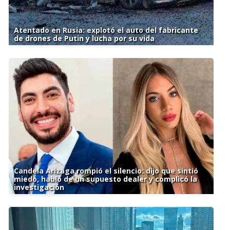
Atentado en Rusia: explotó el auto del fabricante
de drones de Putin y lucha por su vida
Candela Arizaga rompió el silencio: dijo que sintió
miedo, habló de un supuesto dealer y complicó la
investigación