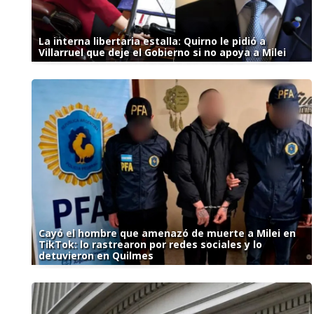
La interna libertaria estalla: Quirno le pidió a
Villarruel que deje el Gobierno si no apoya a Milei
Cayó el hombre que amenazó de muerte a Milei en
TikTok: lo rastrearon por redes sociales y lo
detuvieron en Quilmes