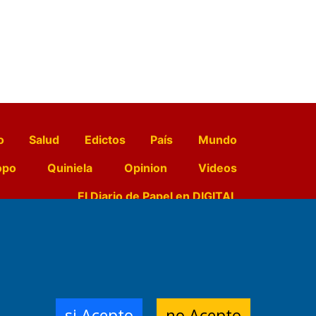
o
Salud
Edictos
País
Mundo
opo
Quiniela
Opinion
Videos
El Diario de Papel en DIGITAL
e Contenidos:
Nemesio
ración,
si Acepto
no Acepto