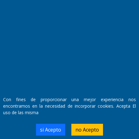
Fundado por el
Doctor Antonio Nemesio
Primera edición: Domingo 3 de Mayo de 1992
Miembro de ADIRA,ADEPA y CPPAL
Propietario: El Diario SRL
Director Periodístico:
Con fines de proporcionar una mejor experiencia nos
Walter René Goñi
encontramos en la necesidad de incorporar cookies. Acepta El
uso de las misma
Domicilio Legal: José Ingenieros 855,
si Acepto
no Acepto
Santa Rosa, La Pampa.
Número de Registro DNDA: