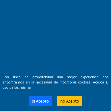
Fundado por el
Doctor Antonio Nemesio
Primera edición: Domingo 3 de Mayo de 1992
Miembro de ADIRA,ADEPA y CPPAL
Propietario: El Diario SRL
Director Periodístico:
Walter René Goñi
Con fines de proporcionar una mejor experiencia nos
encontramos en la necesidad de incorporar cookies. Acepta El
uso de las misma
Domicilio Legal: José Ingenieros 855,
Santa Rosa, La Pampa.
Número de Registro DNDA:
si Acepto
no Acepto
RL-2019-55551274-APN-DNDA#MJ
Edición #
7256