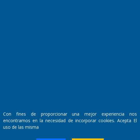
Fundado por el
Doctor Antonio Nemesio
Primera edición: Domingo 3 de Mayo de 1992
Miembro de ADIRA,ADEPA y CPPAL
Propietario: El Diario SRL
Director Periodístico:
Con fines de proporcionar una mejor experiencia nos
Walter René Goñi
encontramos en la necesidad de incorporar cookies. Acepta El
uso de las misma
Domicilio Legal: José Ingenieros 855,