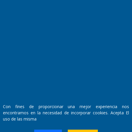
Horóscopo
Quiniela
Opinion
Videos
Farmacias de turno
Entre Pocillos
Transmisiones en vivo
El Diario de Papel en DIGITAL
Con fines de proporcionar una mejor experiencia nos
encontramos en la necesidad de incorporar cookies. Acepta El
uso de las misma
Fundado por el
Doctor Antonio Nemesio
Primera edición: Domingo 3 de Mayo de 1992