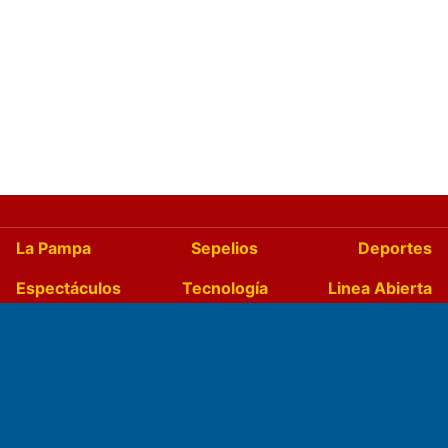
La Pampa
Sepelios
Deportes
Espectáculos
Tecnología
Linea Abierta
Turismo
Salud
Edictos
País
Mundo
Culturales
Agro La Pampa
Cocina y Gastronomía
Suplementos Anuales