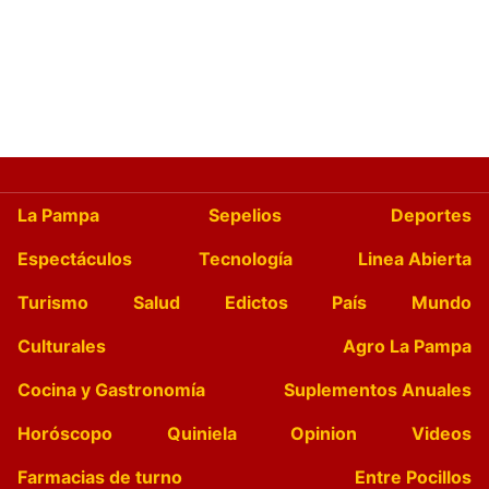
La Pampa
Sepelios
Deportes
Espectáculos
Tecnología
Linea Abierta
Turismo
Salud
Edictos
País
Mundo
Culturales
Agro La Pampa
Cocina y Gastronomía
Suplementos Anuales
Horóscopo
Quiniela
Opinion
Videos
Farmacias de turno
Entre Pocillos