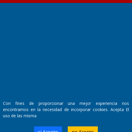
Fundado por el
Doctor Antonio Nemesio
Primera edición: Domingo 3 de Mayo de 1992
Miembro de ADIRA,ADEPA y CPPAL
Propietario: El Diario SRL
Director Periodístico:
Walter René Goñi
Con fines de proporcionar una mejor experiencia nos
encontramos en la necesidad de incorporar cookies. Acepta El
uso de las misma
Domicilio Legal: José Ingenieros 855,
Santa Rosa, La Pampa.
si Acepto
no Acepto
Número de Registro DNDA: