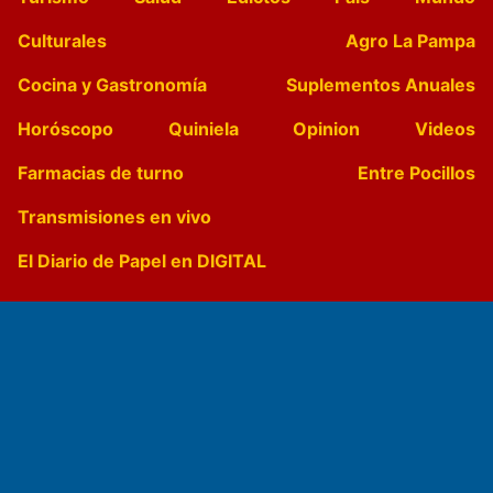
Culturales
Agro La Pampa
Cocina y Gastronomía
Suplementos Anuales
Horóscopo
Quiniela
Opinion
Videos
Farmacias de turno
Entre Pocillos
Transmisiones en vivo
El Diario de Papel en DIGITAL