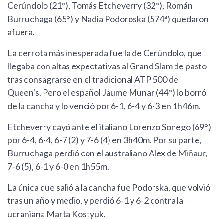
Cerúndolo (21°), Tomás Etcheverry (32°), Román
Burruchaga (65°) y Nadia Podoroska (574ª) quedaron
afuera.
La derrota más inesperada fue la de Cerúndolo, que
llegaba con altas expectativas al Grand Slam de pasto
tras consagrarse en el tradicional ATP 500 de
Queen's. Pero el español Jaume Munar (44°) lo borró
de la cancha y lo venció por 6-1, 6-4 y 6-3 en 1h46m.
Etcheverry cayó ante el italiano Lorenzo Sonego (69°)
por 6-4, 6-4, 6-7 (2) y 7-6 (4) en 3h40m. Por su parte,
Burruchaga perdió con el australiano Alex de Miñaur,
7-6 (5), 6-1 y 6-0 en 1h55m.
La única que salió a la cancha fue Podorska, que volvió
tras un año y medio, y perdió 6-1 y 6-2 contra la
ucraniana Marta Kostyuk.