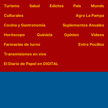
Turismo
Salud
Edictos
País
Mundo
Culturales
Agro La Pampa
Cocina y Gastronomía
Suplementos Anuales
Horóscopo
Quiniela
Opinion
Videos
Farmacias de turno
Entre Pocillos
Transmisiones en vivo
El Diario de Papel en DIGITAL