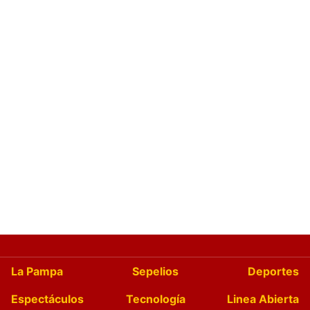
La Pampa
Sepelios
Deportes
Espectáculos
Tecnología
Linea Abierta