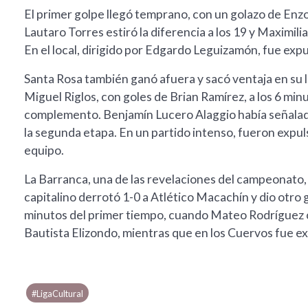
El primer golpe llegó temprano, con un golazo de Enzo
Lautaro Torres estiró la diferencia a los 19 y Maximil
En el local, dirigido por Edgardo Leguizamón, fue ex
Santa Rosa también ganó afuera y sacó ventaja en su ll
Miguel Riglos, con goles de Brian Ramírez, a los 6 minu
complemento. Benjamín Lucero Alaggio había señalado 
la segunda etapa. En un partido intenso, fueron expul
equipo.
La Barranca, una de las revelaciones del campeonato, 
capitalino derrotó 1-0 a Atlético Macachín y dio otro g
minutos del primer tiempo, cuando Mateo Rodríguez conv
Bautista Elizondo, mientras que en los Cuervos fue e
#LigaCultural