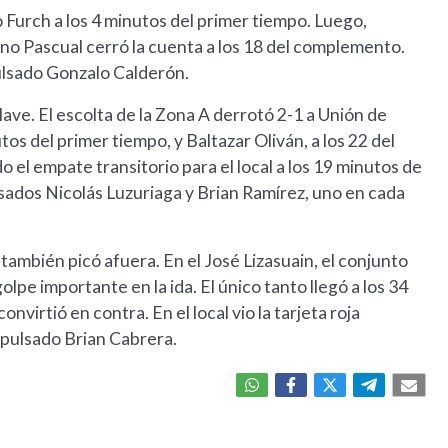
 Furch a los 4 minutos del primer tiempo. Luego,
iano Pascual cerró la cuenta a los 18 del complemento.
pulsado Gonzalo Calderón.
ave. El escolta de la Zona A derrotó 2-1 a Unión de
tos del primer tiempo, y Baltazar Oliván, a los 22 del
el empate transitorio para el local a los 19 minutos de
sados Nicolás Luzuriaga y Brian Ramírez, uno en cada
también picó afuera. En el José Lizasuain, el conjunto
olpe importante en la ida. El único tanto llegó a los 34
irtió en contra. En el local vio la tarjeta roja
xpulsado Brian Cabrera.