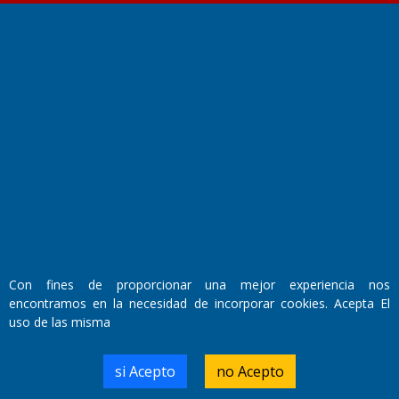
Fundado por el
Doctor Antonio Nemesio
Primera edición: Domingo 3 de Mayo de 1992
Miembro de ADIRA,ADEPA y CPPAL
Propietario: El Diario SRL
Director Periodístico:
Walter René Goñi
Con fines de proporcionar una mejor experiencia nos
encontramos en la necesidad de incorporar cookies. Acepta El
Domicilio Legal: José Ingenieros 855,
uso de las misma
Santa Rosa, La Pampa.
Número de Registro DNDA:
RL-2019-55551274-APN-DNDA#MJ
si Acepto
no Acepto
Edición #
7256
Fecha de Edición:
04/09/20