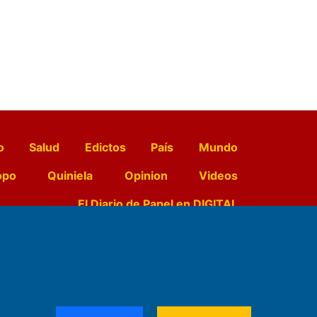
o
Salud
Edictos
País
Mundo
opo
Quiniela
Opinion
Videos
El Diario de Papel en DIGITAL
e Contenidos:
Nemesio
ración,