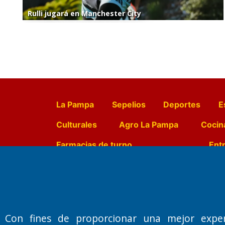
Rulli jugará en Manchester City
La Pampa
Sepelios
Deportes
E
Culturales
Agro La Pampa
Cocin
Farmacias de turno
Entr
Fundado por el
Doctor Antonio 
Primera edición: Domingo 3 de May
Con fines de proporcionar una mejor expe
Miembro de ADIRA,ADEPA y CPPAL