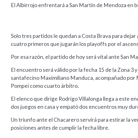
El Albirrojo enfrentará a San Martín de Mendoza en 
Solo tres partidos le quedan a Costa Brava para dejar 
cuatro primeros que jugarán los playoffs por el ascen
Por esa razón, el partido de hoy será vital ante San 
El encuentro será válido por la fecha 15 de la Zona 3 y
santafecino Maximiliano Manduca, acompañado por Ma
Pompei como cuarto árbitro.
El elenco que dirige Rodrigo Villalonga llega a este
dos juegos en casa y empató dos encuentros muy duro
Un triunfo ante el Chacarero servirá para estirar la ven
posiciones antes de cumplir la fecha libre.