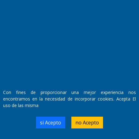
Fundado por el
Doctor Antonio Nemesio
Primera edición: Domingo 3 de Mayo de 1992
Miembro de ADIRA,ADEPA y CPPAL
Propietario: El Diario SRL
Director Periodístico:
Con fines de proporcionar una mejor experiencia nos
Walter René Goñi
encontramos en la necesidad de incorporar cookies. Acepta El
uso de las misma
Domicilio Legal: José Ingenieros 855,
si Acepto
no Acepto
Santa Rosa, La Pampa.
Número de Registro DNDA:
RL-2019-55551274-APN-DNDA#MJ