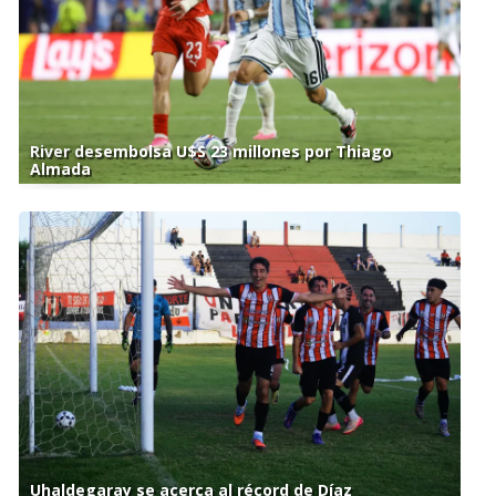
River desembolsa U$S 23 millones por Thiago
Almada
Uhaldegaray se acerca al récord de Díaz