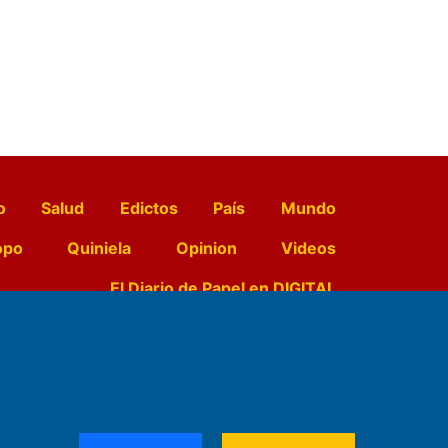
o
Salud
Edictos
País
Mundo
opo
Quiniela
Opinion
Videos
El Diario de Papel en DIGITAL
e Contenidos:
Nemesio
ración,