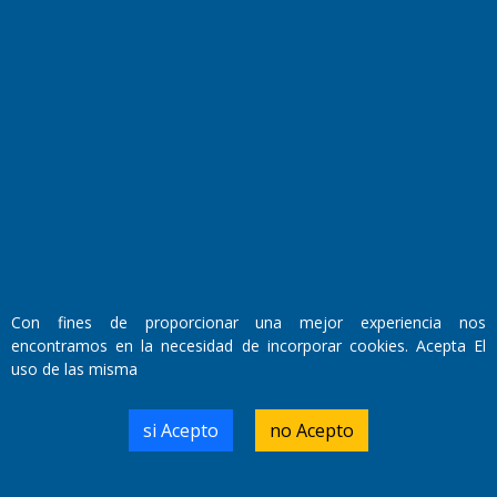
Fundado por el
Doctor Antonio Nemesio
Primera edición: Domingo 3 de Mayo de 1992
Miembro de ADIRA,ADEPA y CPPAL
Propietario: El Diario SRL
Director Periodístico:
Con fines de proporcionar una mejor experiencia nos
Walter René Goñi
encontramos en la necesidad de incorporar cookies. Acepta El
uso de las misma
Domicilio Legal: José Ingenieros 855,
si Acepto
no Acepto
Santa Rosa, La Pampa.
Número de Registro DNDA:
RL-2019-55551274-APN-DNDA#MJ
Edición #
7256