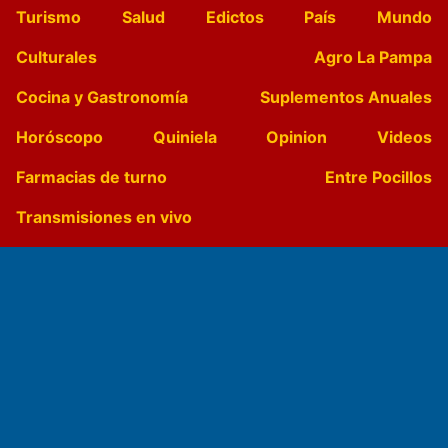
Turismo
Salud
Edictos
País
Mundo
Culturales
Agro La Pampa
Cocina y Gastronomía
Suplementos Anuales
Horóscopo
Quiniela
Opinion
Videos
Farmacias de turno
Entre Pocillos
Transmisiones en vivo
El Diario de Papel en DIGITAL