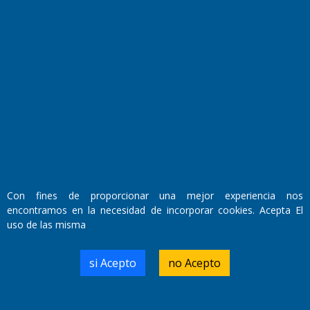
Fundado por el
Doctor Antonio Nemesio
Primera edición: Domingo 3 de Mayo de 1992
Miembro de ADIRA,ADEPA y CPPAL
Propietario: El Diario SRL
Director Periodístico:
Walter René Goñi
Con fines de proporcionar una mejor experiencia nos
encontramos en la necesidad de incorporar cookies. Acepta El
uso de las misma
Domicilio Legal: José Ingenieros 855,
Santa Rosa, La Pampa.
Número de Registro DNDA:
si Acepto
no Acepto
RL-2019-55551274-APN-DNDA#MJ
Edición #
7256
Fecha de Edición:
04/09/20