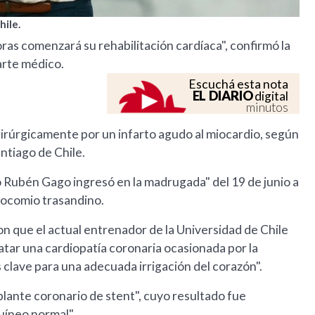
hile.
ras comenzará su rehabilitación cardíaca", confirmó la
arte médico.
Escuchá esta nota
EL DIARIO
digital
minutos
irúrgicamente por un infarto agudo al miocardio, según
ntiago de Chile.
 Rubén Gago ingresó en la madrugada" del 19 de junio a
osocomio trasandino.
on que el actual entrenador de la Universidad de Chile
atar una cardiopatía coronaria ocasionada por la
s clave para una adecuada irrigación del corazón".
plante coronario de stent", cuyo resultado fue
uíneo normal".