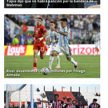
Tapia dijo que no habrá sanción por la bandera de
Malvinas
River desembolsa U$S 23 millones por Thiago
Almada