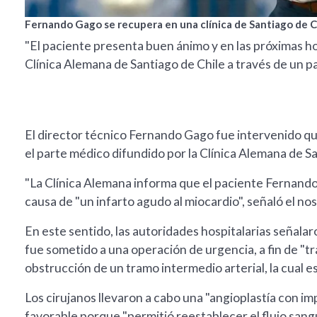
Fernando Gago se recupera en una clínica de Santiago de C
"El paciente presenta buen ánimo y en las próximas ho
Clínica Alemana de Santiago de Chile a través de un p
El director técnico Fernando Gago fue intervenido qu
el parte médico difundido por la Clínica Alemana de Sa
"La Clínica Alemana informa que el paciente Fernando
causa de "un infarto agudo al miocardio", señaló el n
En este sentido, las autoridades hospitalarias señalar
fue sometido a una operación de urgencia, a fin de "tr
obstrucción de un tramo intermedio arterial, la cual e
Los cirujanos llevaron a cabo una "angioplastía con im
favorable porque "permitió reestablecer el flujo sang