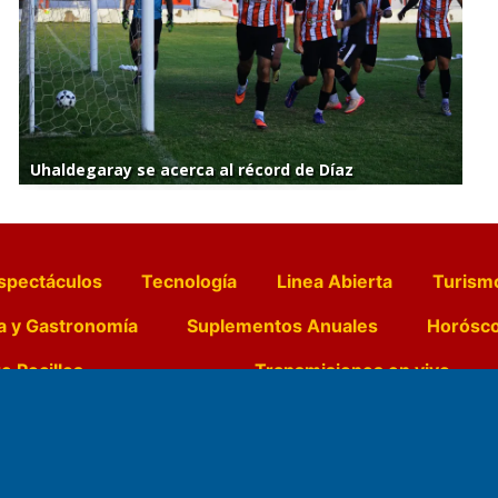
Uhaldegaray se acerca al récord de Díaz
spectáculos
Tecnología
Linea Abierta
Turism
a y Gastronomía
Suplementos Anuales
Horósc
e Pocillos
Transmisiones en vivo