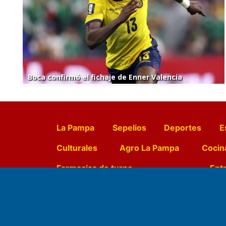
Boca confirmó el fichaje de Enner Valencia
La Pampa
Sepelios
Deportes
E
Culturales
Agro La Pampa
Cocin
Farmacias de turno
Entr