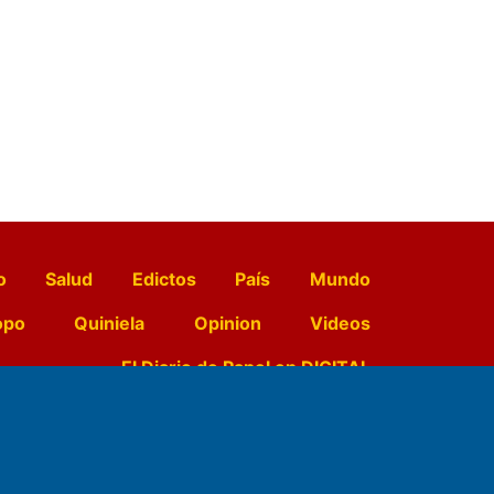
o
Salud
Edictos
País
Mundo
opo
Quiniela
Opinion
Videos
El Diario de Papel en DIGITAL