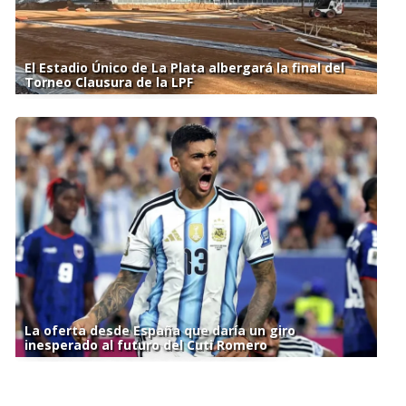
El Estadio Único de La Plata albergará la final del
Torneo Clausura de la LPF
La oferta desde España que daría un giro
inesperado al futuro del Cuti Romero