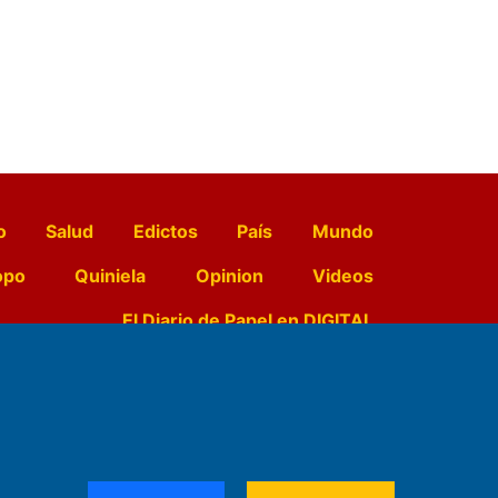
o
Salud
Edictos
País
Mundo
opo
Quiniela
Opinion
Videos
El Diario de Papel en DIGITAL
e Contenidos:
Nemesio
ración,